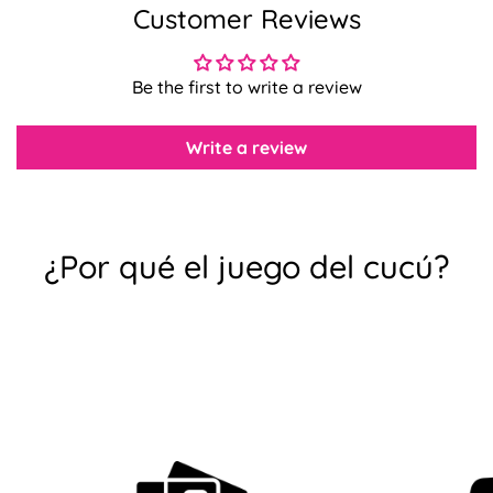
Customer Reviews
Be the first to write a review
Confirma tu edad
Write a review
¿Tienes 18 años o más?
No, no lo soy.
Sí, lo soy
¿Por qué el juego del cucú?