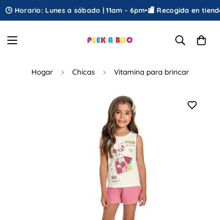
🕒 Horario: Lunes a sábado | 11am - 6pm
•
🏬 Recogida en tienda
•
Hogar
Chicas
Vitamina para brincar