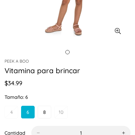
PEEK A BOO
Vitamina para brincar
$34.99
Precio
regular
Tamaño:
6
4
6
8
10
Variante
Variante
Variante
Variante
Agotada
Agotada
Agotada
Agotada
O
O
O
O
No
No
No
No
Cantidad