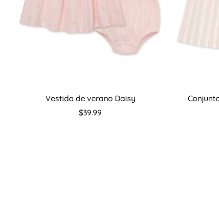
Seleccione opciones
S
Vestido de verano Daisy
Conjunto
Precio
$39.99
regular