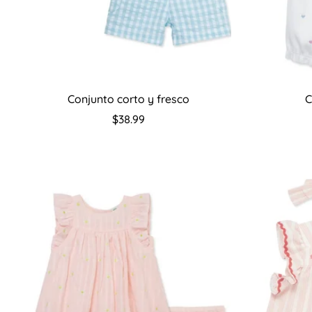
Seleccione opciones
S
Conjunto corto y fresco
C
Precio
$38.99
regular