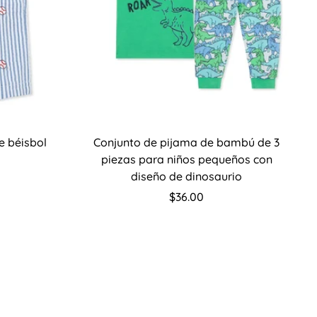
es
Seleccione opciones
e béisbol
Conjunto de pijama de bambú de 3
piezas para niños pequeños con
diseño de dinosaurio
Precio
$36.00
regular