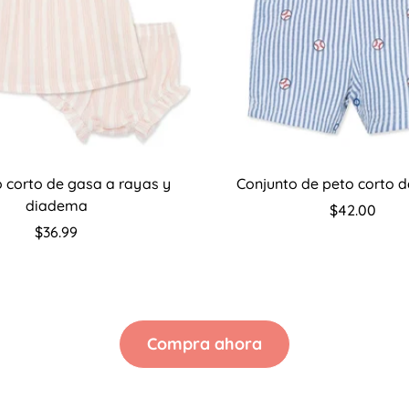
eleccione opciones
Seleccione opcion
 corto de gasa a rayas y
Conjunto de peto corto d
diadema
Precio
$42.00
Precio
$36.99
regular
regular
Compra ahora