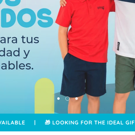
| 🎁 LOOKING FOR THE IDEAL GIFT? BUY O