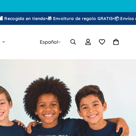
voltura de regalo GRATIS
•
📦 Envíos a PR y USA
•
🕒 Horario: Lune
Español