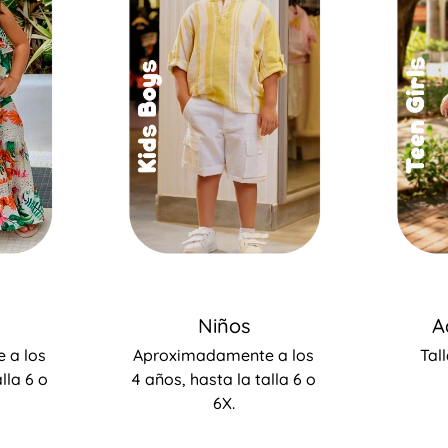
Niños
A
 a los
Aproximadamente a los
Tal
lla 6 o
4 años, hasta la talla 6 o
Confirma tu edad
6X.
¿Tienes 18 años o más?