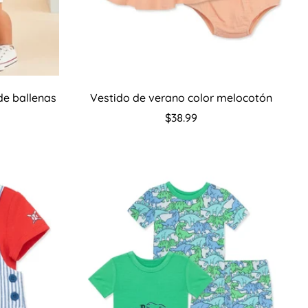
es
Seleccione opciones
de ballenas
Vestido de verano color melocotón
Precio
$38.99
regular