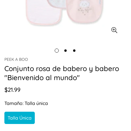
PEEK A BOO
Conjunto rosa de babero y babero
"Bienvenido al mundo"
$21.99
Precio
regular
Tamaño:
Talla única
Talla Única
Variante
Agotada