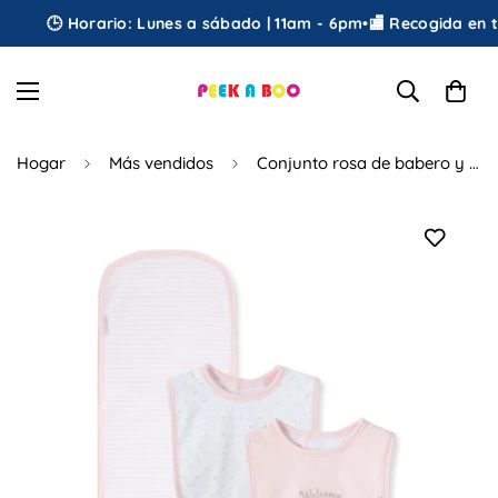
🕒 Horario: Lunes a sábado | 11am - 6pm
•
🏬 Recogida en tie
Hogar
Más vendidos
Conjunto rosa de babero y babero "Bienvenido al mundo"