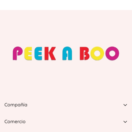
Compañía
PEEK A BOO, 1 Avenida Esmeralda, Guaynabo Puerto
Rico 00969, Estados Unidos
Comercio