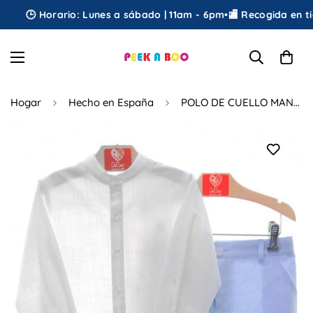
🕒 Horario: Lunes a sábado | 11am - 6pm
•
🏬 Recogida en tie
Hogar
Hecho en España
POLO DE CUELLO MANDARÍN A RAYAS Y PANTALÓN BREVE