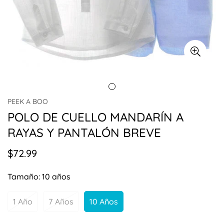
PEEK A BOO
POLO DE CUELLO MANDARÍN A
RAYAS Y PANTALÓN BREVE
$72.99
Precio
regular
Tamaño:
10 años
1 Año
7 Años
10 Años
Variante
Variante
Variante
Agotada
Agotada
Agotada