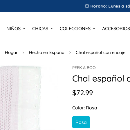
🕒 Horario: Lunes a sábado | 1
NIÑOS
CHICAS
COLECCIONES
ACCESORIOS
Hogar
Hecho en España
Chal español con encaje
PEEK A BOO
Chal español 
$72.99
Precio
regular
Color:
Rosa
Rosa
Variante