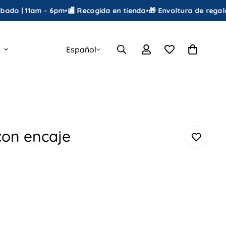
1am - 6pm
•
🏬 Recogida en tienda
•
🎁 Envoltura de regalo GRATIS
•
Español
con encaje