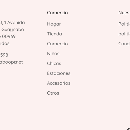
Comercio
Nuest
, 1 Avenida
Hogar
Polít
, Guaynabo
Tienda
polít
o 00969,
nidos
Comercio
Condi
Niños
3598
aboopr.net
Chicas
Estaciones
Accesorios
Otros