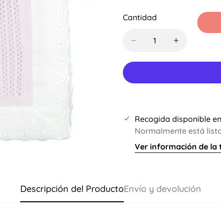
Agotada
O
Cantidad
No
Disponible
Recogida disponible e
Normalmente está listo
Ver información de la 
Descripción del Producto
Envío y devolución