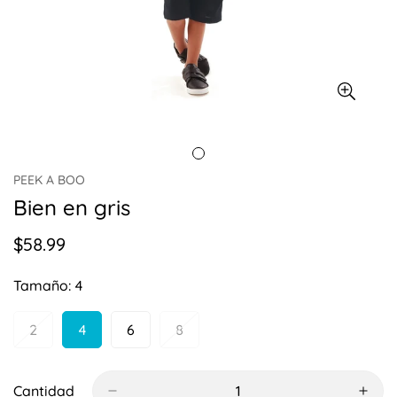
PEEK A BOO
Bien en gris
$58.99
Precio
regular
Tamaño:
4
2
4
6
8
Variante
Variante
Variante
Variante
Agotada
Agotada
Agotada
Agotada
O
O
O
O
No
No
No
No
Cantidad