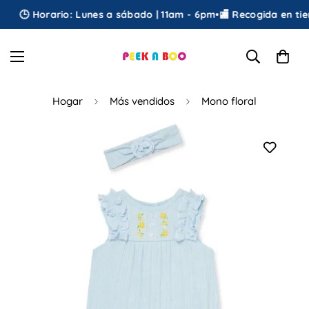
🕒 Horario: Lunes a sábado | 11am - 6pm
•
🏬 Recogida en tien
Hogar
Más vendidos
Mono floral