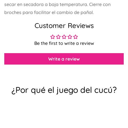
secar en secadora a baja temperatura. Cierre con
broches para facilitar el cambio de pañal.
Customer Reviews
Confirma tu edad
Be the first to write a review
¿Tienes 18 años o más?
Write a review
No, no lo soy.
Sí, lo soy
¿Por qué el juego del cucú?