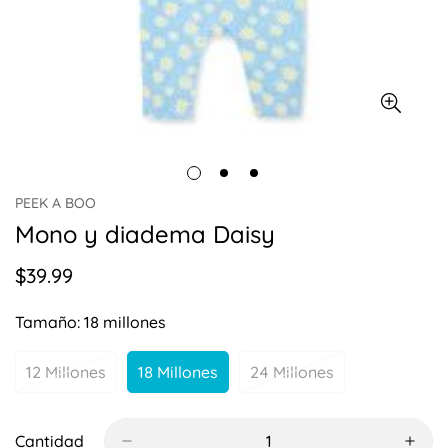
PEEK A BOO
Mono y diadema Daisy
$39.99
Precio
regular
Tamaño:
18 millones
12 Millones
18 Millones
24 Millones
Variante
Variante
Variante
Agotada
Agotada
Agotada
O
O
O
No
No
No
Cantidad