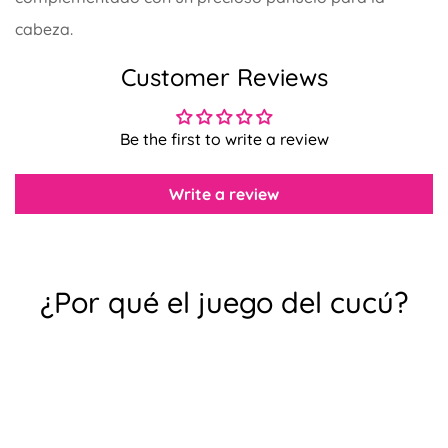
cabeza.
Customer Reviews
Be the first to write a review
Confirma tu edad
Write a review
¿Tienes 18 años o más?
No, no lo soy.
Sí, lo soy
¿Por qué el juego del cucú?